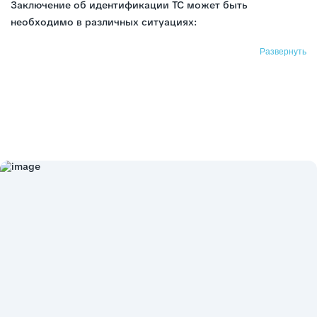
Заключение об идентификации ТС может быть
необходимо в различных ситуациях:
Проверка подлинности документов
Развернуть
Постановка на учет в ГИБДД
Оформление страхового полиса (ОСАГО, КАСКО)
Таможенное оформление при ввозе автомобиля
Судебные разбирательства
Выявление угона