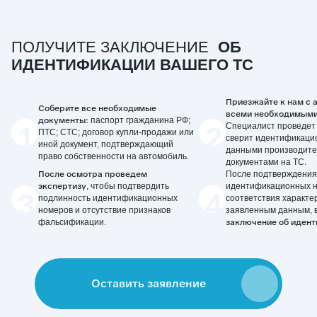
ПОЛУЧИТЕ ЗАКЛЮЧЕНИЕ
ОБ
ИДЕНТИФИКАЦИИ ВАШЕГО ТС
Приезжайте к нам с 
Соберите все необходимые
всеми необходимыми
документы:
паспорт гражданина РФ;
1
2
Специалист проведет 
ПТС; СТС; договор купли-продажи или
сверит идентификаци
иной документ, подтверждающий
данными производите
право собственности на автомобиль.
документами на ТС.
После осмотра проведем
После подтверждения
экспертизу
, чтобы подтвердить
идентификационных н
3
4
подлинность идентификационных
соответствия характе
номеров и отсутствие признаков
заявленным данным, 
заключение об идент
фальсификации.
Оставить заявление